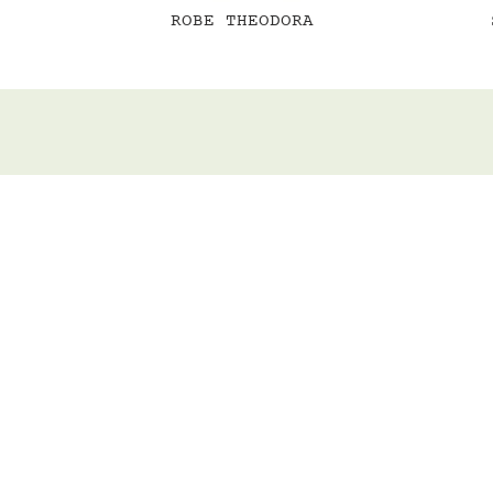
ROBE THEODORA
UTÉS GREEN &
UNIVERS
SOCIAL
magazine
instagra