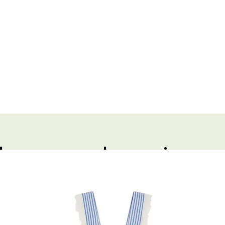
de coeur du mois
NS GLUTEN
Shop: L'ATELIER DU PETIT
PARC