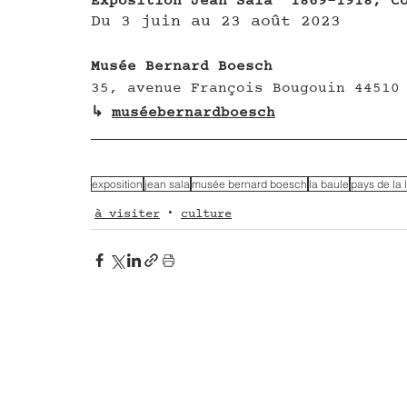
Exposition Jean Sala "1869-1918, C
Du 3 juin au 23 août 2023
Musée Bernard Boesch
35, avenue François Bougouin 44510
↳ 
muséebernardboesch
exposition
jean sala
musée bernard boesch
la baule
pays de la 
à visiter
culture