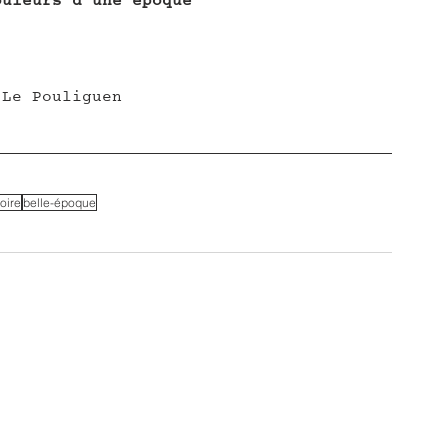
ouleurs d'une époque"
 Le Pouliguen
loire
belle-époque