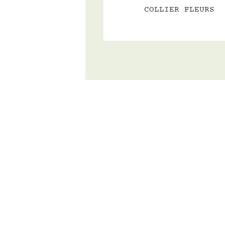
COLLIER FLEURS
RECEVEZ TOUTES LES NOUVEA
COUNTRY
Inscrivez-vous à notre newsletter