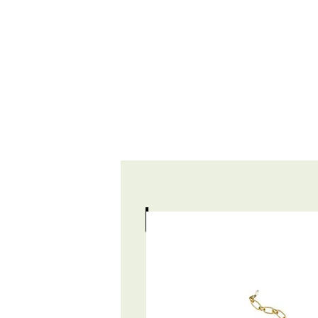
les coups 
CRÊPES SA
LA FERME DE SAINTE
MARTHE