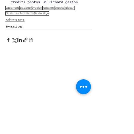
crédits photos  © richard gaston
vacances
cabane
évasion
location
écosse
glasan
Dualchas Architects
île de skye
adresses
évasion