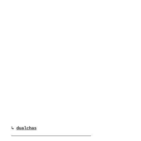
↳ 
dualchas