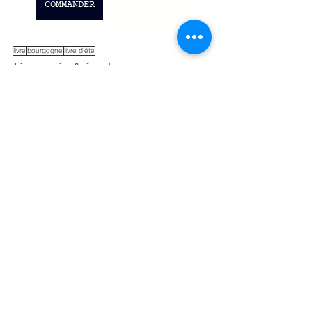
COMMANDER
livre
bourgogne
livre d'été
lire, voir & écouter
culture