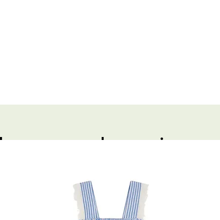
de coeur du mois
S NATURES
Sélection : LINGERIE NAT