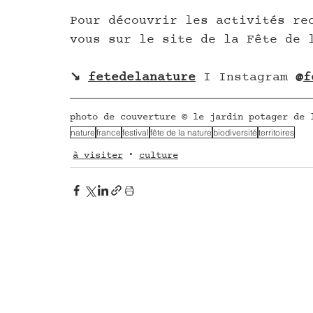
Pour découvrir les activités re
vous sur le site de la Fête de 
↘ 
fetedelanature
 I Instagram 
@
f
photo de couverture © le jardin potager de 
nature
france
festival
fête de la nature
biodiversité
territoires
à visiter
culture