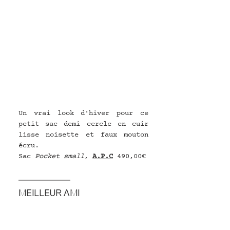
Un vrai look d'hiver pour ce 
petit sac demi cercle en cuir 
lisse noisette et faux mouton 
écru.
Sac 
Pocket small
, 
A.P.C
490,00€
MEILLEUR AMI