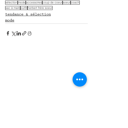
sélection
mode
accessoires
coup de coeur
soeur
coach
sac à main
outfit
herbert frère soeur
tendance & sélection
mode