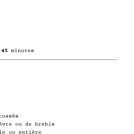
 
45 
minutes 
 
cossés
èvre ou de brebis
le ou entière