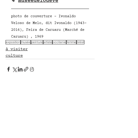
↳ 
museedelodeve
photo de couverture - 
Ivonaldo 
Veloso de Melo, dit Ivonaldo (1943-
2016), Feira de Caruaru (Marché de 
Caruaru) , 1969
exposition
musée
peinture
artiste
occitanie
femme
brésil
à visiter
culture