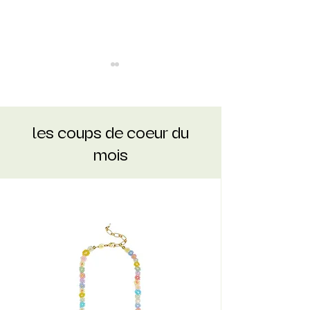
les coups de coeur du
DOIS TROPICOS
mois
Sélection : TUTTI
FRUTTI