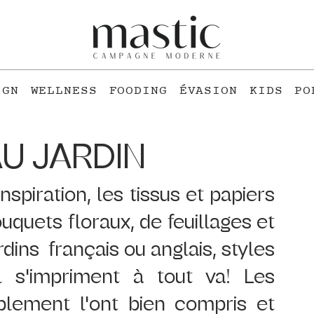
IGN
WELLNESS
FOODING
ÉVASION
KIDS
PO
U JARDIN
spiration, les tissus et papiers 
quets floraux, de feuillages et 
ins  français ou anglais, styles 
al s'impriment à tout va! Les 
blement l'ont bien compris et 