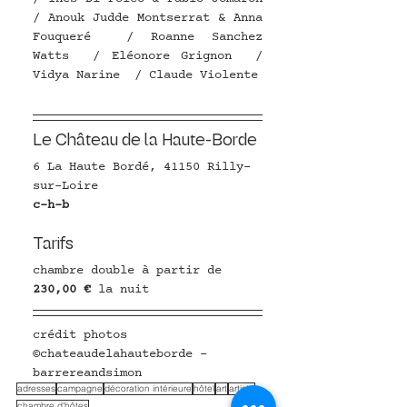
/ Anouk Judde Montserrat & Anna 
Fouqueré  / Roanne Sanchez 
Watts  / Eléonore Grignon  / 
Vidya Narine  / Claude Violente
Le Château de la Haute-Borde
6 La Haute Bordé, 41150 Rilly-
sur-Loire
c-h-b
Tarifs
chambre double à partir de 
230,00 € 
la nuit
crédit photos 
©chateaudelahauteborde - 
barrereandsimon
adresses
campagne
décoration intérieure
hôtel
art
artiste
chambre d'hôtes