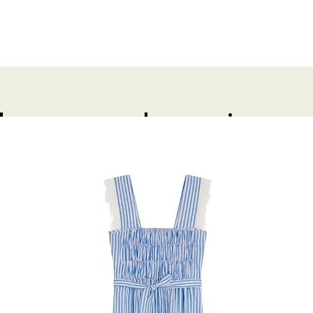
de coeur du mois
ES DE
Livres : NEO DECO DE
À TESTER EN
CAMPAGNE