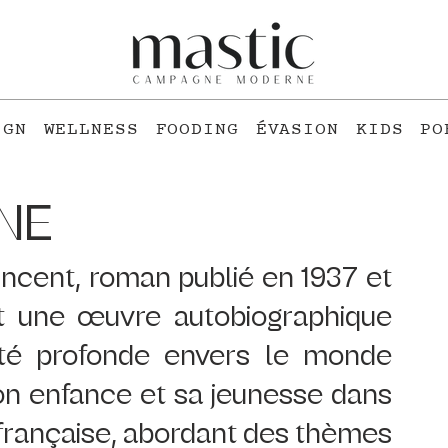
IGN
WELLNESS
FOODING
ÉVASION
KIDS
PO
GNE
cent, roman publié en 1937 et 
st une œuvre autobiographique 
ité profonde envers le monde 
son enfance et sa jeunesse dans 
rançaise, abordant des thèmes 