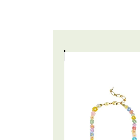
Livre : HUMUS
les coups 
5 ÉCOTABL
CAMPAGNE 
2024