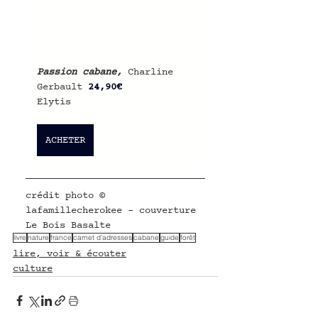
Passion cabane, 
Charline 
Gerbault
24,90€
Elytis
ACHETER
crédit photo © 
lafamillecherokee - couverture 
Le Bois Basalte
livre
nature
france
carnet d'adresses
cabane
guide
forêt
lire, voir & écouter
culture