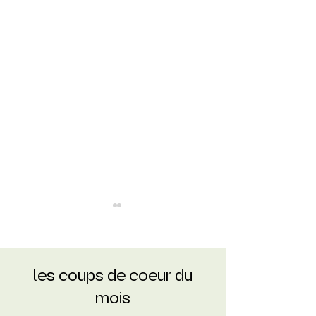
COUCOO
les coups de coeur du
mois
CABANES SUR