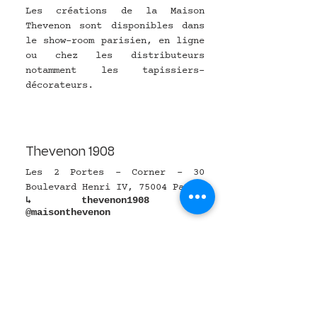
Les créations de la Maison 
Thevenon sont disponibles dans 
le show-room parisien, en ligne 
ou chez les distributeurs 
notamment les tapissiers-
décorateurs.
Thevenon 1908
Les 2 Portes - Corner - 30 
Boulevard Henri IV, 75004 Paris
↳ thevenon1908 I 
@maisonthevenon
crédit photos © Vincent Thevenon
décoration
artisanat
made in france
savoir-faire
luxe
maison d'édition
tissu d'ameublement
talent
home & design