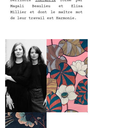
berlinois 
Inkfabrik
 formé par 
Magali Beaulieu et Elisa 
Millier et dont le maître mot 
de leur travail est Harmonie.