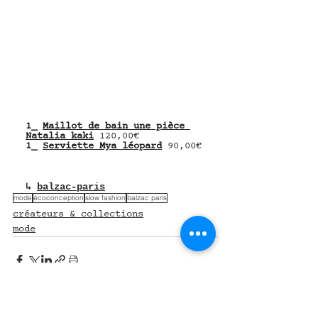
1_ 
Maillot de bain une pièce 
Natalia kaki
 120,00€
1_ 
Serviette Mya léopard
 90,00€
↳ 
balzac-paris
mode
écoconception
slow fashion
balzac paris
créateurs & collections
mode