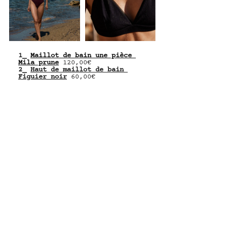
1_ 
Maillot de bain une pièce 
Mila prune
120,00€
2_ 
Haut de maillot de bain 
Figuier noir
 60,00€