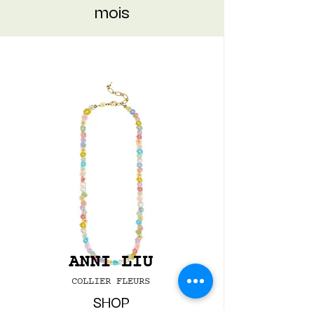
mois
TOURISTS
Shop the look :
WELCOME
CASUAL CHIC
ANNI LIU
COLLIER FLEURS
SHOP