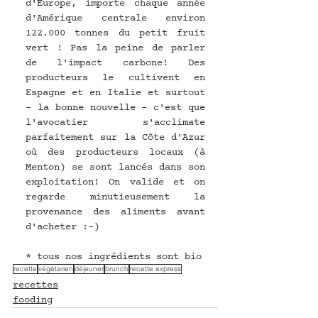
d'Europe, importe chaque année 
d'Amérique centrale environ 
122.000 tonnes du petit fruit 
vert ! Pas la peine de parler 
de l'impact carbone! Des 
producteurs le cultivent en 
Espagne et en Italie et surtout 
- la bonne nouvelle - c'est que 
l'avocatier s'acclimate 
parfaitement sur la Côte d'Azur 
où des producteurs locaux (à 
Menton) se sont lancés dans son 
exploitation! On valide et on 
regarde minutieusement la 
provenance des aliments avant 
d'acheter :-)
* tous nos ingrédients sont bio
recette
végétarien
déjeuner
brunch
recette express
recettes
fooding