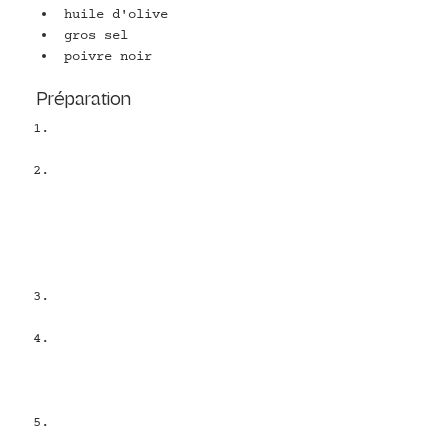
huile d'olive
gros sel
poivre noir
Préparation
Lavez la salade et la 
couper en lanières.
Plongez les œufs dans l'eau 
bouillante 5 mn jusqu'à ce 
qu'ils soient durs. 
Epluchez les et les passer 
sous l'eau froide. Coupez 
les en 4. Réservez
Epluchez les avocats et les 
découper en cubes. Réservez
Pour la sauce
: pelez l'ail, 
pressez le citron et placez 
tous les ingrédients dans 
un blender.
Ajoutez l'huile d'olive au 
fur et à mesure dans le 