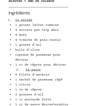
minutes + 5mn de cuisson
Ingrédients
la salade
1 grosse laitue romaine
4 avocats pas trop mûrs
4 œufs
4 tranche de pain rassis
1 gousse d'ail
huile d'olive
copeaux de parmesan pour 
décorer
1 cc de câpres pour décorer
    2.   
la sauce
8 filets d'anchois
1 sachet de parmesan râpé
1 citron
1 cs de câpres
2 gousses d'ail
1 cc moutarde forte
1 cc de sauce Worcestershire