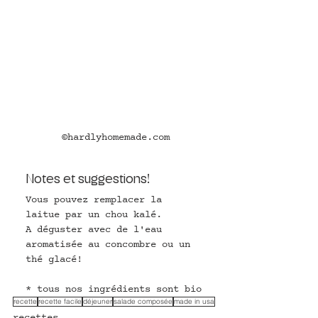
©hardlyhomemade.com
Notes et suggestions! 
Vous pouvez remplacer la 
laitue par un chou kalé.
A déguster avec de l'eau 
aromatisée au concombre ou un 
thé glacé!
* tous nos ingrédients sont bio
recette
recette facile
déjeuner
salade composée
made in usa
recettes