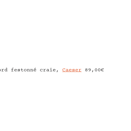
ord festonné craie,
C
aeser
89,00€