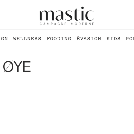
IGN
WELLNESS
FOODING
ÉVASION
KIDS
PO
 ØYE