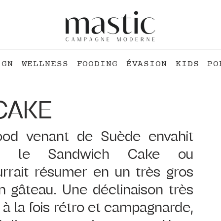
IGN
WELLNESS
FOODING
ÉVASION
KIDS
PO
CAKE
ood venant de Suède envahit 
st: le Sandwich Cake ou 
rrait résumer en un très gros 
 gâteau. Une déclinaison très 
 à la fois rétro et campagnarde, 