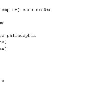
complet) sans croûte
ge
pe philadephia
an)
an)
es