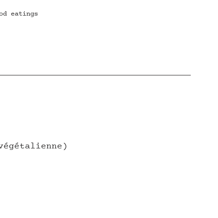
od eatings
 
végétalienne)
 