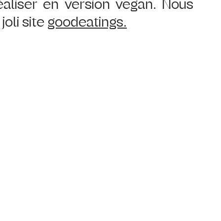
éaliser en version vegan. Nous 
oli site 
goodeatings
.