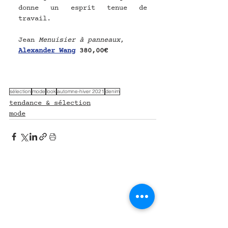
donne un esprit tenue de 
travail.
Jean 
Menuisier à panneaux
, 
Alexander Wang
 380,00€
sélection
mode
look
automne-hiver 2021
denim
tendance & sélection
mode