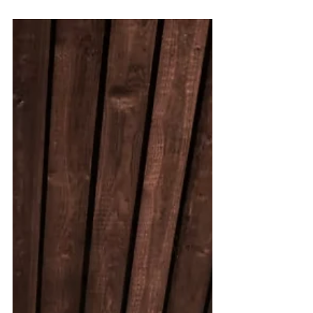
DINESEN COUNTRY HOME, LA
CAMPAGNE COMME SCÈNE DU
DESIGN
Une longère danoise minimaliste
signée Dinesen, disponible à la
location.