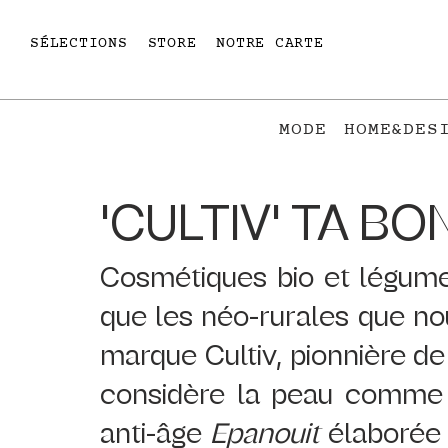
SÉLECTIONS
STORE
NOTRE CARTE
MODE
HOME&DES
'CULTIV' TA BO
Cosmétiques bio et légumes..
que les néo-rurales que n
marque Cultiv, pionnière de 
considère la peau comme u
anti-âge 
Epanouit 
élaborée