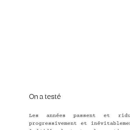
On a testé 
Les années passent et ridul
progressivement et inévitableme