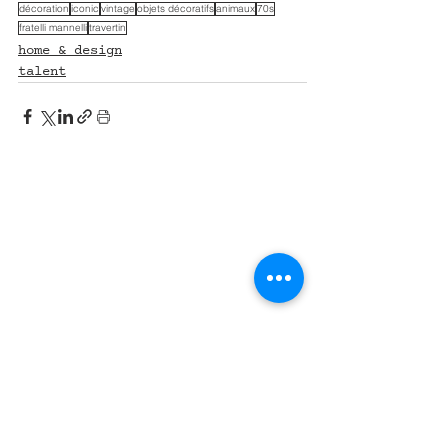
décoration
iconic
vintage
objets décoratifs
animaux
70s
fratelli mannelli
travertin
home & design
talent