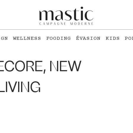
IGN
WELLNESS
FOODING
ÉVASION
KIDS
PO
GECORE, NEW
LIVING