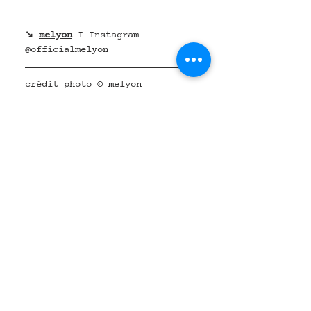
↘ 
melyon
 I Instagram 
@officialmelyon
crédit photo © melyon
skincare
cosmétique green
on a testé
marques, sélections & routines