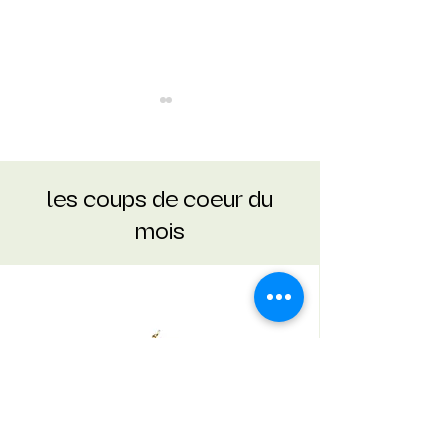
les coups de coeur du
mois
Appli : FINGLEFOOD
Iconic : L'APPLIQ
UCHIWA