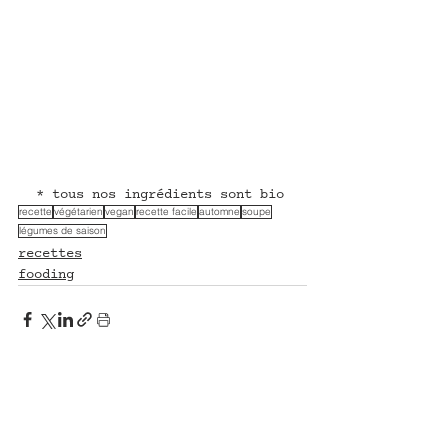
haché
* tous nos ingrédients sont bio
recette
végétarien
vegan
recette facile
automne
soupe
légumes de saison
recettes
fooding