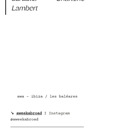
Lambert
awa - ibiza / les baléares
↘ 
aweekabroad
 I I
nstagram 
@
aweekabroad