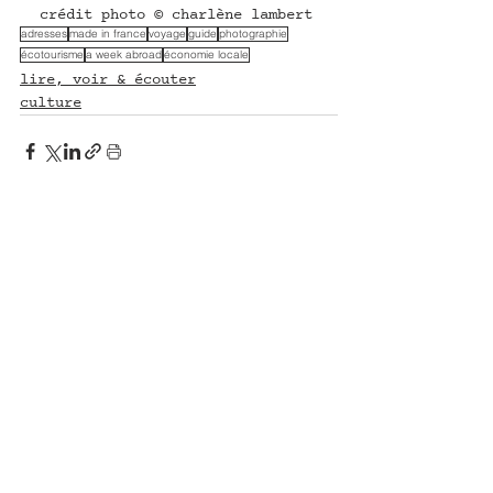
crédit photo © charlène lambert
adresses
made in france
voyage
guide
photographie
écotourisme
a week abroad
économie locale
lire, voir & écouter
culture