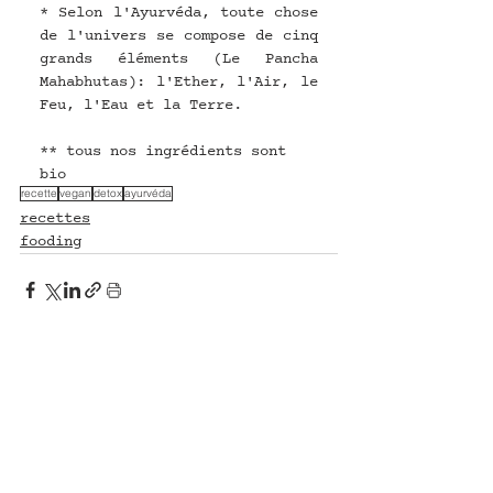
* Selon l'Ayurvéda, toute chose 
de l'univers se compose de cinq 
grands éléments (Le Pancha 
Mahabhutas): l'Ether, l'Air, le 
Feu, l'Eau et la Terre.
** tous nos ingrédients sont 
bio
recette
vegan
detox
ayurvéda
recettes
fooding