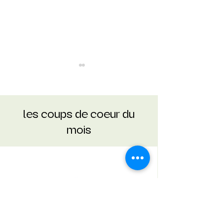
les coups de coeur du
HÔTEL EREMITO
mois
LE LAIT D’OR : LA
BOISSON
AYURVÉDIQUE A
MILLE BIENFAITS